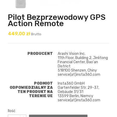
Pilot Bezprzewodowy GPS
Action Remote
449,00 zł
Brutto
PRODUCENT
Arashi Vision Inc.
11th Floor, Building 2, Jinlitong
Financial Center, Bao'an
District
518100 Shenzen, Chiny
service(at)insta360.com
PODMIOT
Insta360 GmbH
ODPOWIEDZIALNY ZA
Gartenfelder Str. 29-37,
TEN PRODUKT NA
Gebäude 31/31
TERENIE UE
13599 Berlin, Niemcy
service(at)insta360.com
Ilość