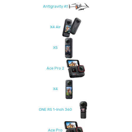
Antigravity A1
X4 Air
X5
Ace Pro 2
X4
ONE RS 1-Inch 360
Ace Pro