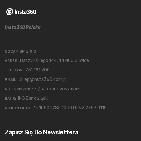
Insta360 Polska
GOCAM SP. Z O.O.
Daszyńskiego 144, 44-100 Gliwice
ADRES:
731 181 900
TELEFON:
sklep@insta360.com.pl
EMAIL:
NIP: 6312701537 / REGON: 520678283
ING Bank Śląski
BANK:
74 1050 1285 1000 0092 2759 0115
NR KONTA: PL
Zapisz Się Do Newslettera