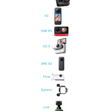
X3
ONE RS
GO 3
ONE X2
Flow
Sphere
Link