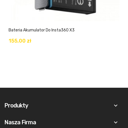
Bateria Akumulator Do Insta360 X3
155,00 zł
Produkty
keyboard_arrow_down
Nasza Firma
keyboard_arrow_down