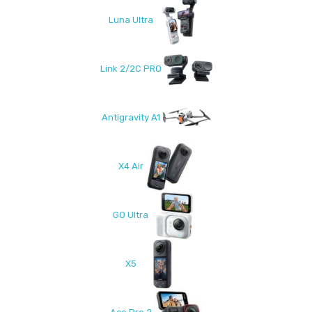
Luna Ultra
Link 2/2C PRO
Antigravity A1
X4 Air
GO Ultra
X5