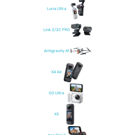
Luna Ultra
Link 2/2C PRO
Antigravity A1
X4 Air
GO Ultra
X5