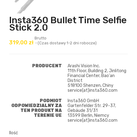
Insta360 Bullet Time Selfie
Stick 2.0
Brutto
319,00 zł
(Czas dostawy 1-2 dni robocze)
PRODUCENT
Arashi Vision Inc.
11th Floor, Building 2, Jinlitong
Financial Center, Bao'an
District
518100 Shenzen, Chiny
service(at)insta360.com
PODMIOT
Insta360 GmbH
ODPOWIEDZIALNY ZA
Gartenfelder Str. 29-37,
TEN PRODUKT NA
Gebäude 31/31
TERENIE UE
13599 Berlin, Niemcy
service(at)insta360.com
Ilość