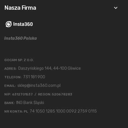
Nasza Firma
keyboard_arrow_down
Insta360 Polska
GOCAM SP. Z O.O.
Daszyńskiego 144, 44-100 Gliwice
ADRES:
731 181 900
TELEFON:
sklep@insta360.com.pl
EMAIL:
NIP: 6312701537 / REGON: 520678283
ING Bank Śląski
BANK:
74 1050 1285 1000 0092 2759 0115
NR KONTA: PL