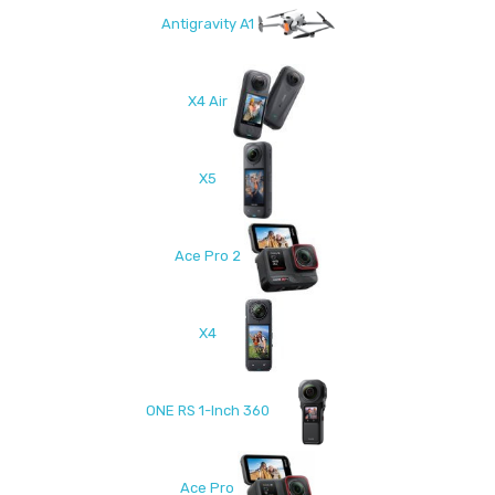
Antigravity A1
X4 Air
X5
Ace Pro 2
X4
ONE RS 1-Inch 360
Ace Pro