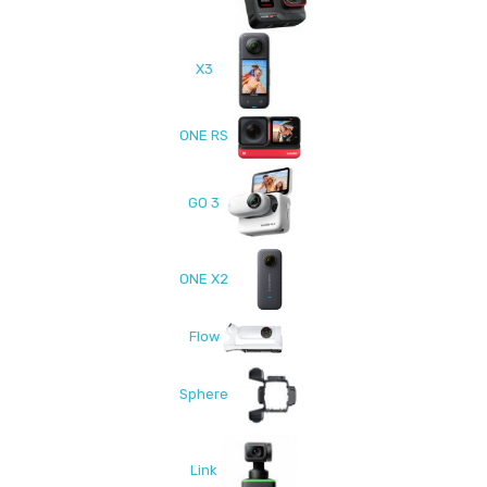
X3
ONE RS
GO 3
ONE X2
Flow
Sphere
Link