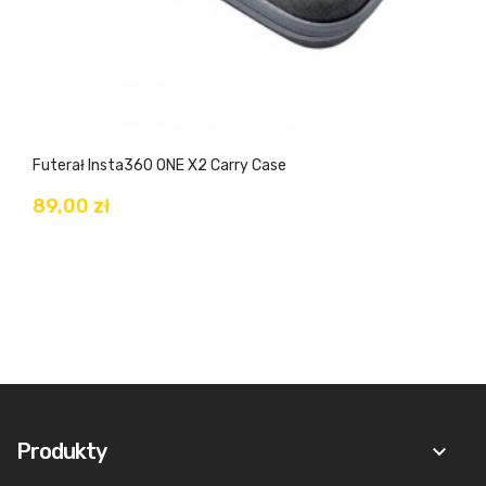
Futerał Insta360 ONE X2 Carry Case
89,00 zł
Produkty
keyboard_arrow_down