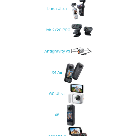
Luna Ultra
Link 2/2C PRO
Antigravity A1
X4 Air
GO Ultra
X5