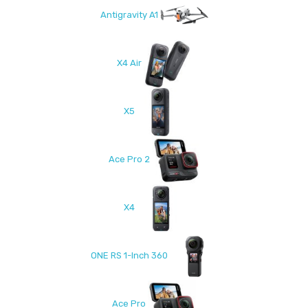
Antigravity A1
X4 Air
X5
Ace Pro 2
X4
ONE RS 1-Inch 360
Ace Pro