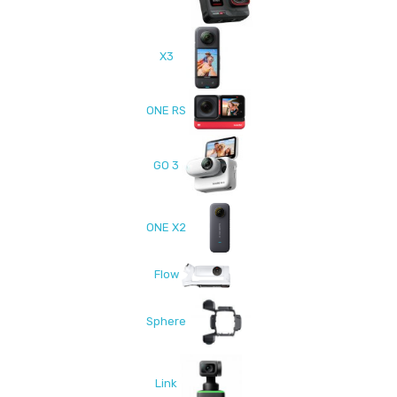
X3
ONE RS
GO 3
ONE X2
Flow
Sphere
Link