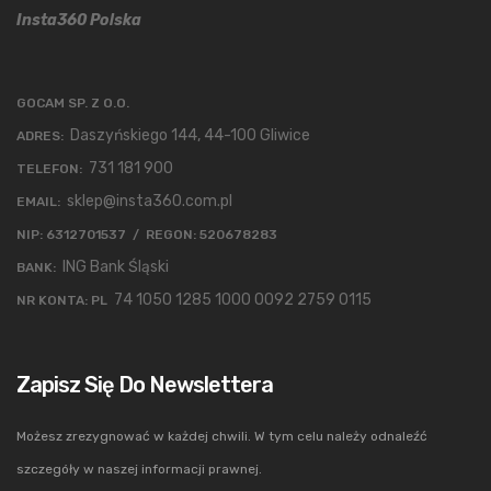
Insta360 Polska
GOCAM SP. Z O.O.
Daszyńskiego 144, 44-100 Gliwice
ADRES:
731 181 900
TELEFON:
sklep@insta360.com.pl
EMAIL:
NIP: 6312701537 / REGON: 520678283
ING Bank Śląski
BANK:
74 1050 1285 1000 0092 2759 0115
NR KONTA: PL
Zapisz Się Do Newslettera
Możesz zrezygnować w każdej chwili. W tym celu należy odnaleźć
szczegóły w naszej informacji prawnej.