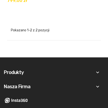
799,00 zł
Pokazano 1-2 z 2 pozycji
Produkty
keyboard_arrow_down
Nasza Firma
keyboard_arrow_down