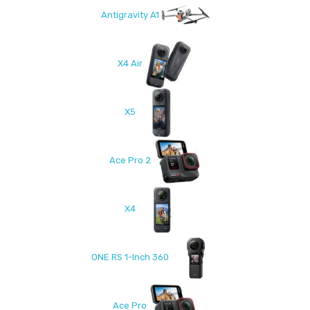
Antigravity A1
X4 Air
X5
Ace Pro 2
X4
ONE RS 1-Inch 360
Ace Pro