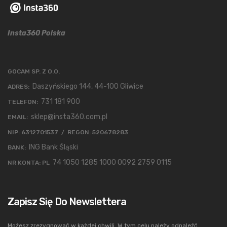
Insta360 Polska
GOCAM SP. Z O.O.
Daszyńskiego 144, 44-100 Gliwice
ADRES:
731 181 900
TELEFON:
sklep@insta360.com.pl
EMAIL:
NIP: 6312701537 / REGON: 520678283
ING Bank Śląski
BANK:
74 1050 1285 1000 0092 2759 0115
NR KONTA: PL
Zapisz Się Do Newslettera
Możesz zrezygnować w każdej chwili. W tym celu należy odnaleźć