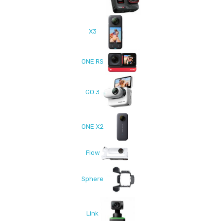
X3
ONE RS
GO 3
ONE X2
Flow
Sphere
Link