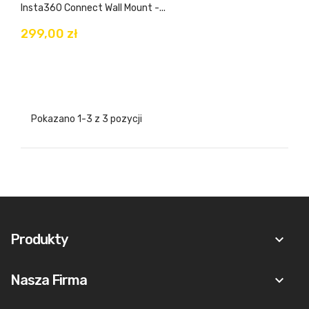
Insta360 Connect Wall Mount -...
299,00 zł
Pokazano 1-3 z 3 pozycji
Produkty
keyboard_arrow_down
Nasza Firma
keyboard_arrow_down