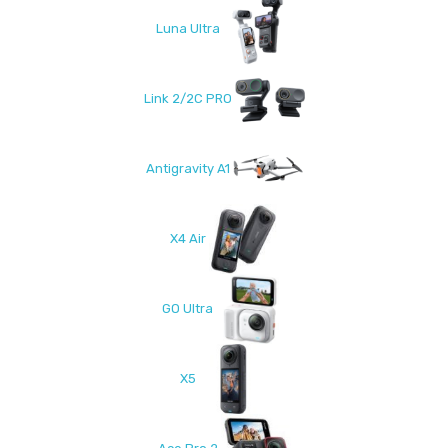
Luna Ultra
Link 2/2C PRO
Antigravity A1
X4 Air
GO Ultra
X5