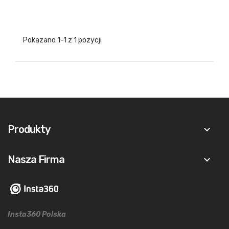
Pokazano 1-1 z 1 pozycji
Produkty
keyboard_arrow_down
Nasza Firma
keyboard_arrow_down
Insta360 Polska