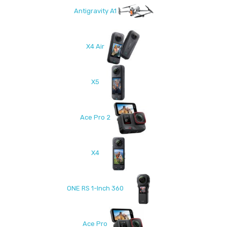
Antigravity A1
X4 Air
X5
Ace Pro 2
X4
ONE RS 1-Inch 360
Ace Pro