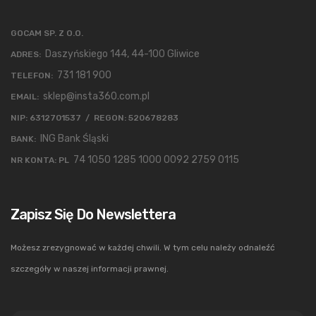
GOCAM SP. Z O.O.
Daszyńskiego 144, 44-100 Gliwice
ADRES:
731 181 900
TELEFON:
sklep@insta360.com.pl
EMAIL:
NIP: 6312701537 / REGON: 520678283
ING Bank Śląski
BANK:
74 1050 1285 1000 0092 2759 0115
NR KONTA: PL
Zapisz Się Do Newslettera
Możesz zrezygnować w każdej chwili. W tym celu należy odnaleźć
szczegóły w naszej informacji prawnej.