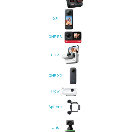
X3
ONE RS
GO 3
ONE X2
Flow
Sphere
Link