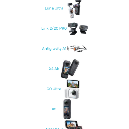
Luna Ultra
Link 2/2C PRO
Antigravity A1
X4 Air
GO Ultra
X5