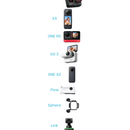
X3
ONE RS
GO 3
ONE X2
Flow
Sphere
Link