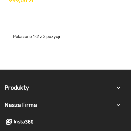
999,00 zł
Pokazano 1-2 z 2 pozycji
Produkty
keyboard_arrow_down
Nasza Firma
keyboard_arrow_down