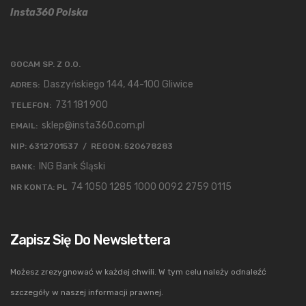
Insta360 Polska
GOCAM SP. Z O.O.
Daszyńskiego 144, 44-100 Gliwice
ADRES:
731 181 900
TELEFON:
sklep@insta360.com.pl
EMAIL:
NIP: 6312701537 / REGON: 520678283
ING Bank Śląski
BANK:
74 1050 1285 1000 0092 2759 0115
NR KONTA: PL
Zapisz Się Do Newslettera
Możesz zrezygnować w każdej chwili. W tym celu należy odnaleźć
szczegóły w naszej informacji prawnej.