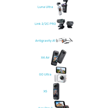
Luna Ultra
Link 2/2C PRO
Antigravity A1
X4 Air
GO Ultra
X5