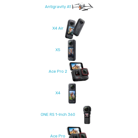
Antigravity A1
X4 Air
X5
Ace Pro 2
X4
ONE RS 1-Inch 360
Ace Pro