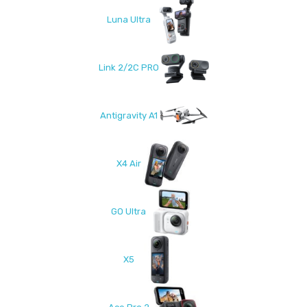
Luna Ultra
Link 2/2C PRO
Antigravity A1
X4 Air
GO Ultra
X5