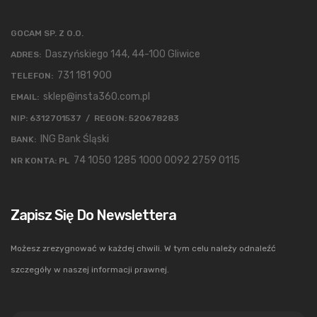
GOCAM SP. Z O.O.
Daszyńskiego 144, 44-100 Gliwice
ADRES:
731 181 900
TELEFON:
sklep@insta360.com.pl
EMAIL:
NIP: 6312701537 / REGON: 520678283
ING Bank Śląski
BANK:
74 1050 1285 1000 0092 2759 0115
NR KONTA: PL
Zapisz Się Do Newslettera
Możesz zrezygnować w każdej chwili. W tym celu należy odnaleźć
szczegóły w naszej informacji prawnej.