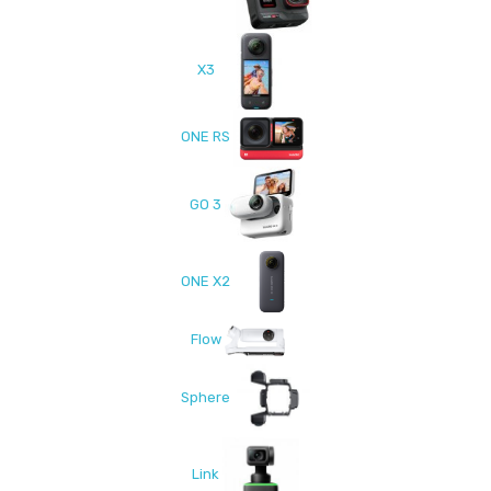
X3
ONE RS
GO 3
ONE X2
Flow
Sphere
Link