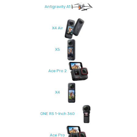
Antigravity A1
X4 Air
X5
Ace Pro 2
X4
ONE RS 1-Inch 360
Ace Pro