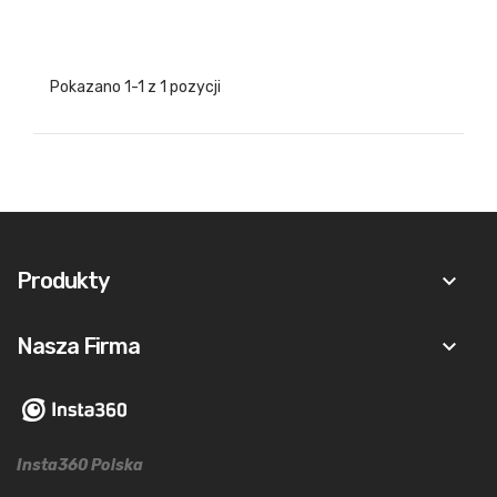
Pokazano 1-1 z 1 pozycji
Produkty
keyboard_arrow_down
Nasza Firma
keyboard_arrow_down
Insta360 Polska