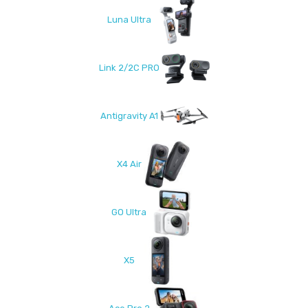
Luna Ultra
Link 2/2C PRO
Antigravity A1
X4 Air
GO Ultra
X5