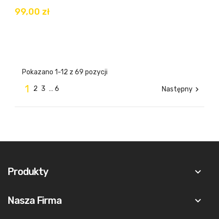
99,00 zł
Pokazano 1-12 z 69 pozycji
1
2
3
…
6
Następny

Produkty
keyboard_arrow_down
Nasza Firma
keyboard_arrow_down