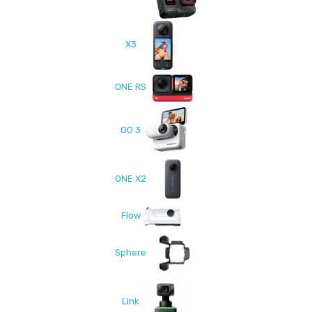
X3
ONE RS
GO 3
ONE X2
Flow
Sphere
Link