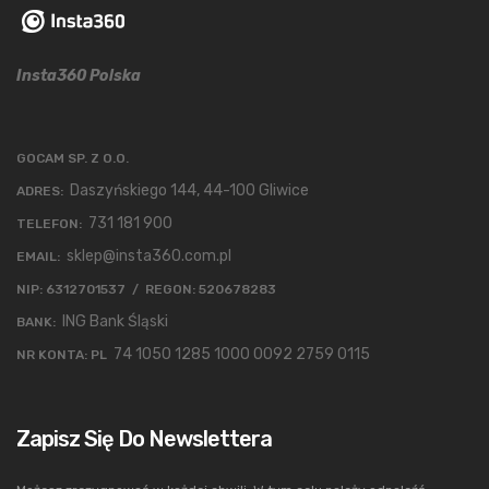
Insta360 Polska
GOCAM SP. Z O.O.
Daszyńskiego 144, 44-100 Gliwice
ADRES:
731 181 900
TELEFON:
sklep@insta360.com.pl
EMAIL:
NIP: 6312701537 / REGON: 520678283
ING Bank Śląski
BANK:
74 1050 1285 1000 0092 2759 0115
NR KONTA: PL
Zapisz Się Do Newslettera