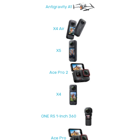
Antigravity A1
X4 Air
X5
Ace Pro 2
X4
ONE RS 1-Inch 360
Ace Pro