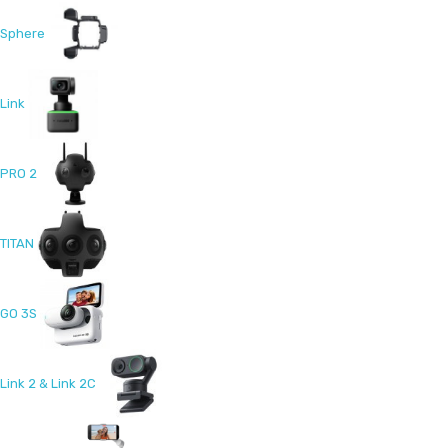
Sphere
Link
PRO 2
TITAN
GO 3S
Link 2 & Link 2C