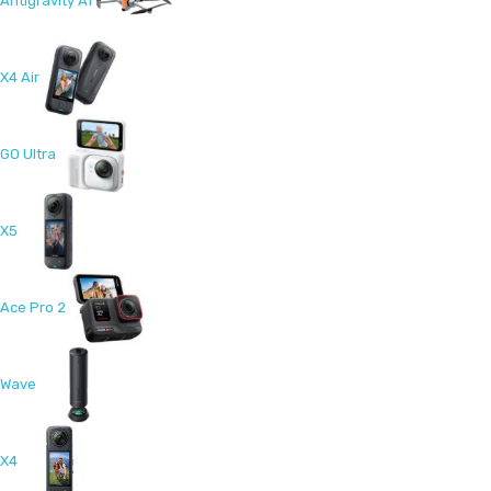
Antigravity A1
X4 Air
GO Ultra
X5
Ace Pro 2
Wave
X4