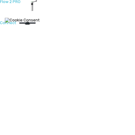
Flow 2 PRO
Connect
Flow 2
Akcesoria
→
← Wróć
Antigravity A1
X4 Air
X5