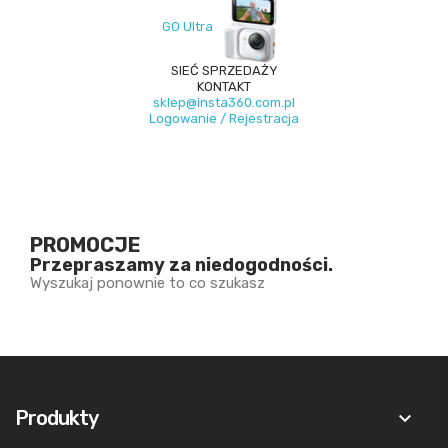
GO Ultra
SIEĆ SPRZEDAŻY
KONTAKT
sklep@insta360.com.pl
Logowanie / Rejestracja
PROMOCJE
Przepraszamy za niedogodności.
Wyszukaj ponownie to co szukasz
Produkty
keyboard_arrow_down