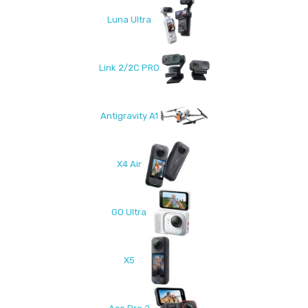
Luna Ultra
Link 2/2C PRO
Antigravity A1
X4 Air
GO Ultra
X5