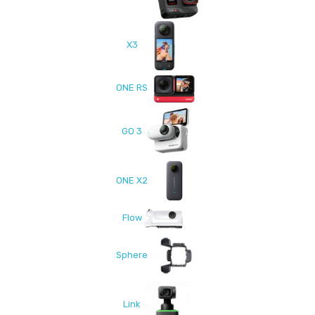
X3
ONE RS
GO 3
ONE X2
Flow
Sphere
Link