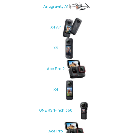
Antigravity A1
X4 Air
X5
Ace Pro 2
X4
ONE RS 1-Inch 360
Ace Pro