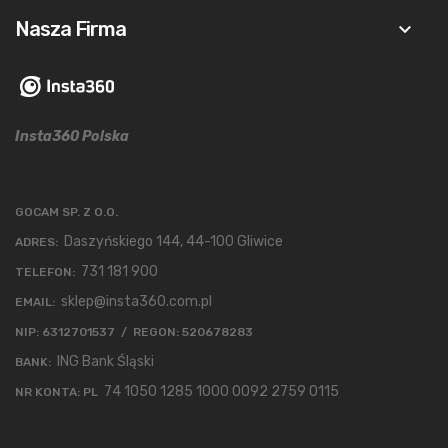
Nasza Firma
keyboard_arrow_down
Insta360 Polska
GOCAM SP. Z O.O.
Daszyńskiego 144, 44-100 Gliwice
ADRES:
731 181 900
TELEFON:
sklep@insta360.com.pl
EMAIL:
NIP: 6312701537 / REGON: 520678283
ING Bank Śląski
BANK:
74 1050 1285 1000 0092 2759 0115
NR KONTA: PL