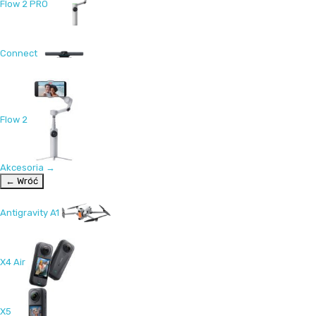
Flow 2 PRO
Connect
Flow 2
Akcesoria
→
← Wróć
Antigravity A1
X4 Air
X5