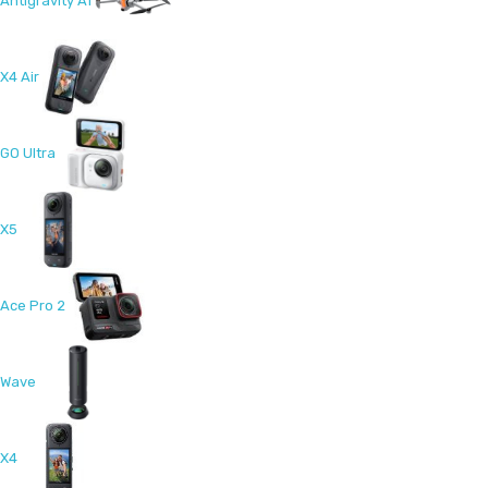
Antigravity A1
X4 Air
GO Ultra
X5
Ace Pro 2
Wave
X4