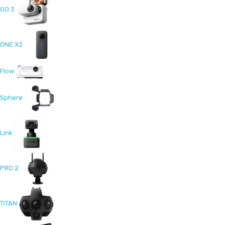
GO 3
ONE X2
Flow
Sphere
Link
PRO 2
TITAN