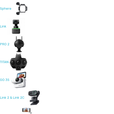
Sphere
Link
PRO 2
TITAN
GO 3S
Link 2 & Link 2C