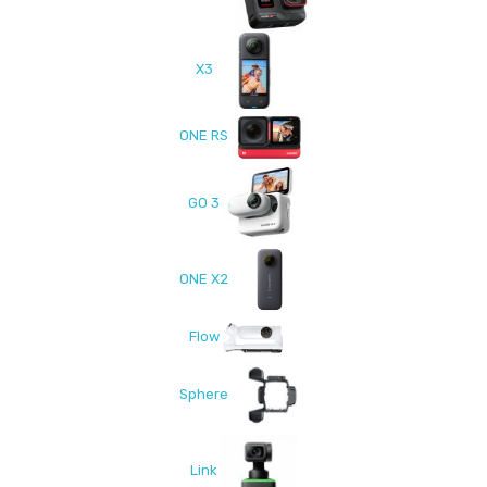
X3
ONE RS
GO 3
ONE X2
Flow
Sphere
Link