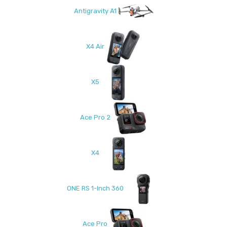
Antigravity A1
X4 Air
X5
Ace Pro 2
X4
ONE RS 1-Inch 360
Ace Pro