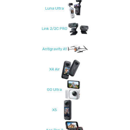
Luna Ultra
Link 2/2C PRO
Antigravity A1
X4 Air
GO Ultra
X5