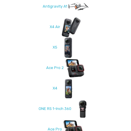
Antigravity A1
X4 Air
X5
Ace Pro 2
X4
ONE RS 1-Inch 360
Ace Pro