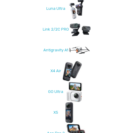
Luna Ultra
Link 2/2C PRO
Antigravity A1
X4 Air
GO Ultra
X5