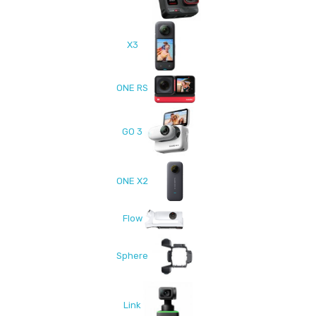
X3
ONE RS
GO 3
ONE X2
Flow
Sphere
Link