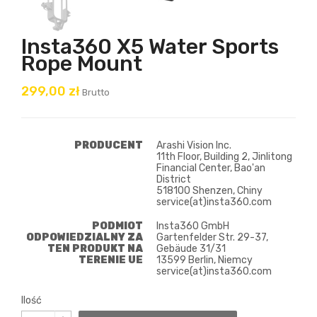
Insta360 X5 Water Sports
Rope Mount
299,00 zł
Brutto
PRODUCENT
Arashi Vision Inc.
11th Floor, Building 2, Jinlitong
Financial Center, Bao'an
District
518100 Shenzen, Chiny
service(at)insta360.com
PODMIOT
Insta360 GmbH
ODPOWIEDZIALNY ZA
Gartenfelder Str. 29-37,
TEN PRODUKT NA
Gebäude 31/31
TERENIE UE
13599 Berlin, Niemcy
service(at)insta360.com
Ilość