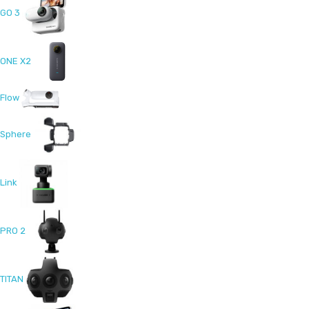
GO 3
ONE X2
Flow
Sphere
Link
PRO 2
TITAN