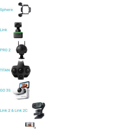
Sphere
Link
PRO 2
TITAN
GO 3S
Link 2 & Link 2C