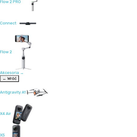
Flow 2 PRO
Connect
Flow 2
Akcesoria
→
← Wróć
Antigravity A1
X4 Air
X5