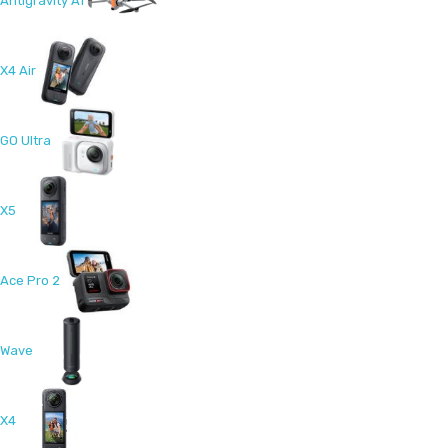
Antigravity A1
X4 Air
GO Ultra
X5
Ace Pro 2
Wave
X4