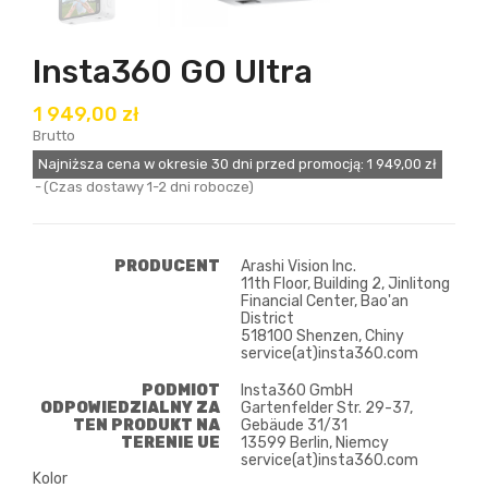
Insta360 GO Ultra
1 949,00 zł
Brutto
Najniższa cena w okresie 30 dni przed promocją:
1 949,00 zł
(Czas dostawy 1-2 dni robocze)
PRODUCENT
Arashi Vision Inc.
11th Floor, Building 2, Jinlitong
Financial Center, Bao'an
District
518100 Shenzen, Chiny
service(at)insta360.com
PODMIOT
Insta360 GmbH
ODPOWIEDZIALNY ZA
Gartenfelder Str. 29-37,
TEN PRODUKT NA
Gebäude 31/31
TERENIE UE
13599 Berlin, Niemcy
service(at)insta360.com
Kolor