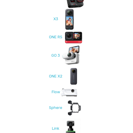
X3
ONE RS
GO 3
ONE X2
Flow
Sphere
Link