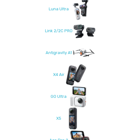
Luna Ultra
Link 2/2C PRO
Antigravity A1
X4 Air
GO Ultra
X5