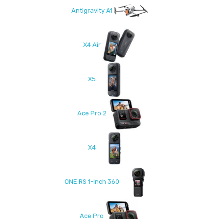
Antigravity A1
X4 Air
X5
Ace Pro 2
X4
ONE RS 1-Inch 360
Ace Pro