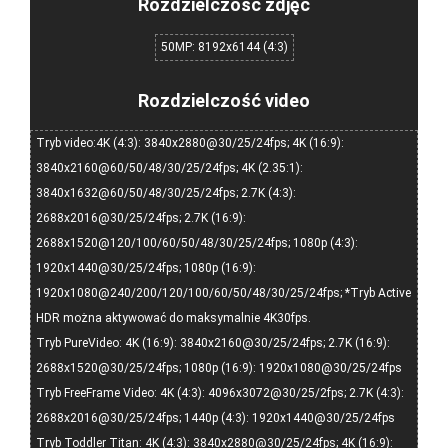
Rozdzielczość zdjęć
50MP: 8192x6144 (4:3)
Rozdzielczość video
Tryb video:4K (4:3): 3840x2880@30/25/24fps; 4K (16:9):
3840x2160@60/50/48/30/25/24fps; 4K (2.35:1):
3840x1632@60/50/48/30/25/24fps; 2.7K (4:3):
2688x2016@30/25/24fps; 2.7K (16:9):
2688x1520@120/100/60/50/48/30/25/24fps; 1080p (4:3):
1920x1440@30/25/24fps; 1080p (16:9):
1920x1080@240/200/120/100/60/50/48/30/25/24fps; *Tryb Active
HDR można aktywować do maksymalnie 4K30fps.
Tryb PureVideo: 4K (16:9): 3840x2160@30/25/24fps; 2.7K (16:9):
2688x1520@30/25/24fps; 1080p (16:9): 1920x1080@30/25/24fps
Tryb FreeFrame Video: 4K (4:3): 4096x3072@30/25/2fps; 2.7K (4:3):
2688x2016@30/25/24fps; 1440p (4:3): 1920x1440@30/25/24fps
Tryb Toddler Titan: 4K (4:3): 3840x2880@30/25/24fps; 4K (16:9):