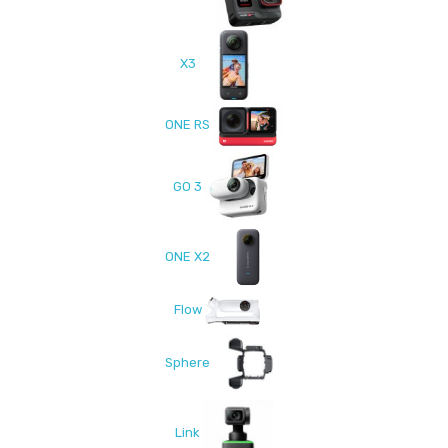
X3
ONE RS
GO 3
ONE X2
Flow
Sphere
Link