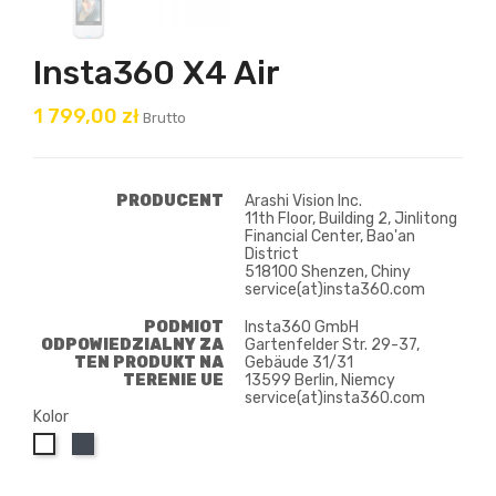
Insta360 X4 Air
1 799,00 zł
Brutto
PRODUCENT
Arashi Vision Inc.
11th Floor, Building 2, Jinlitong
Financial Center, Bao'an
District
518100 Shenzen, Chiny
service(at)insta360.com
PODMIOT
Insta360 GmbH
ODPOWIEDZIALNY ZA
Gartenfelder Str. 29-37,
TEN PRODUKT NA
Gebäude 31/31
TERENIE UE
13599 Berlin, Niemcy
service(at)insta360.com
Kolor
czarny
Biały