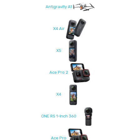
Antigravity A1
X4 Air
X5
Ace Pro 2
X4
ONE RS 1-Inch 360
Ace Pro