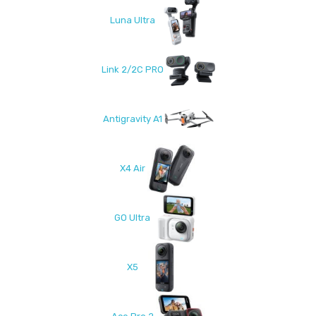
Luna Ultra
Link 2/2C PRO
Antigravity A1
X4 Air
GO Ultra
X5