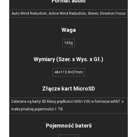
Format audio
Auto Wind Reduction, Active Wind Reduction, Stereo, Direction Focus
Waga
165g
Wymiary (Szer. x Wys. x Gł.)
46×113.8×37mm
Złącze kart MicroSD
Zalecane są karty SD klasy prędkości UHS-I V30 w formacie exFAT o
maksymalnej pojemności 1 TB
Pojemność baterii