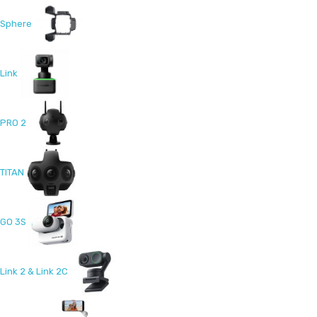
Sphere
Link
PRO 2
TITAN
GO 3S
Link 2 & Link 2C