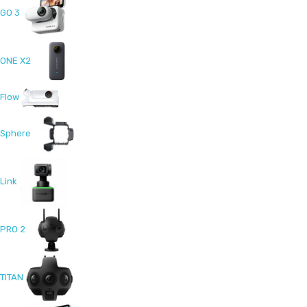
GO 3
ONE X2
Flow
Sphere
Link
PRO 2
TITAN