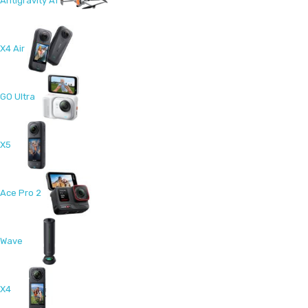
Antigravity A1
X4 Air
GO Ultra
X5
Ace Pro 2
Wave
X4