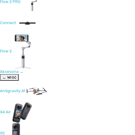
Flow 2 PRO
Connect
Flow 2
Akcesoria
→
← Wróć
Antigravity A1
X4 Air
X5