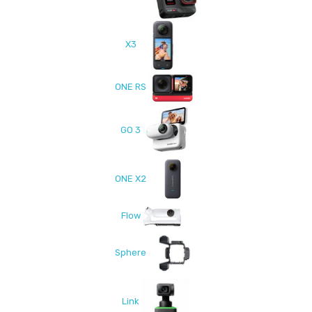
X3
ONE RS
GO 3
ONE X2
Flow
Sphere
Link