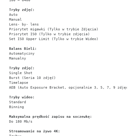
100 – 6400
Tryby zdjęć:
Auto
Manual
Lens- by- lens
Priorytet migawki (Tylko w trybie Zdjęcia)
Priorytet ISO (Tylko w trybie zdjęcia)
Set ISO Upper Limit (Tylko w trybie Wideo)
Balans Bieli:
Automatyczny
Manualny
Tryby zdjęć:
Single Shot
Burst (Seria 10 zdjęć)
Timelapse
AEB (Auto Exposure Bracket, opcjonalnie 3, 5, 7, 9 zdjęć w 
Tryby wideo:
Standard
Binning
Maksymalna prędkość zapisu na soczewkę:
Do 180 Mb/s
Streamowanie na żywo 4K: