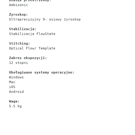
Dźwięk przestrzenny:
Ambisonic
Żyroskop:
Ultraprecyzyjny 9- osiowy żyroskop
Stabilizacja:
Stabilizacja FlowState
Stitching:
Optical Flow/ Template
Zakres ekspozycji:
12 stopni
Obsługiwane systemy operacyjne:
Windows
Mac
iOS
Android
Waga:
5.5 kg
Insta360
Titan