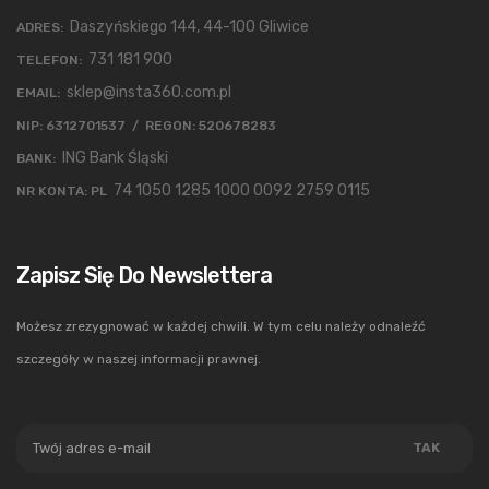
200°
Daszyńskiego 144, 44-100 Gliwice
ADRES:
wraz
731 181 900
TELEFON:
z
sklep@insta360.com.pl
EMAIL:
ultra
NIP: 6312701537 / REGON: 520678283
płynną
ING Bank Śląski
BANK:
stabilizacją
74 1050 1285 1000 0092 2759 0115
NR KONTA: PL
obrazu
FlowState
umożliwi
Zapisz Się Do Newslettera
uchwycenie
Możesz zrezygnować w każdej chwili. W tym celu należy odnaleźć
każdego
szczegóły w naszej informacji prawnej.
szczegółu
z
każdego
kąta