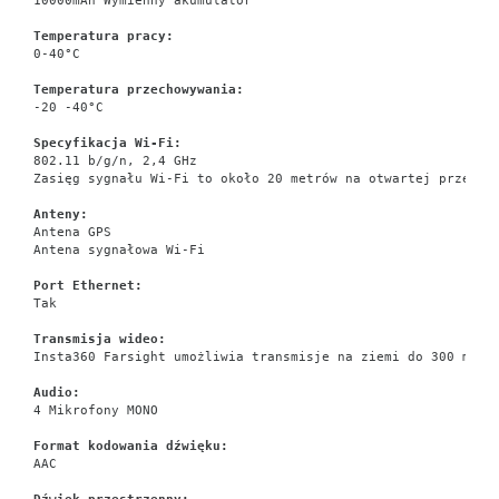
10000mAh Wymienny akumulator
Temperatura pracy:
0-40°C
Temperatura przechowywania:
-20 -40°C
Specyfikacja Wi-Fi:
802.11 b/g/n, 2,4 GHz
Zasięg sygnału Wi-Fi to około 20 metrów na otwartej przestr
Anteny:
Antena GPS
Antena sygnałowa Wi-Fi
Port Ethernet:
Tak
Transmisja wideo:
Insta360 Farsight umożliwia transmisje na ziemi do 300 metr
Audio:
4 Mikrofony MONO
Format kodowania dźwięku:
AAC