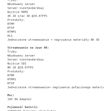
Tryby:
Wbudowany serwer
Serwer niestandardowy
Wyjście HDMI
4K 2D oraz 3D @29.97FPS
Protokoły:
RTMP
RTSP
RTMPS
HLS
Jednoczesne streamowanie + nagrywanie materiały 8K 3D
Streamowanie na żywo 8K:
Tryby:
Wbudowany serwer
Serwer niestandardowy
Wyjście SDI
8K 2D @29,97FPS
Protokoły:
RTMP
RTMPS
RTSP
Jednoczesne streamowanie+ nagrywanie połączonego materiału 
Moc:
19V 9A Adapter
Pojemność baterii: