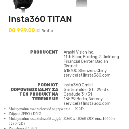
Insta360 TITAN
80 999,00 zł
Brutto
PRODUCENT
Arashi Vision Inc.
11th Floor, Building 2, Jinlitong
Financial Center, Bao'an
District
518100 Shenzen, Chiny
service(at)insta360.com
PODMIOT
Insta360 GmbH
ODPOWIEDZIALNY ZA
Gartenfelder Str. 29-37,
TEN PRODUKT NA
Gebäude 31/31
TERENIE UE
13599 Berlin, Niemcy
service(at)insta360.com
Maksymalna rozdzielczość nagrywania 11K 2D,
Zdjęcia JPEG i DNG,
Maksymalna rozdzielczość zdjęć: 10560 x 10560 (3D) oraz 10560 x
5280 (2D)
Przysłona 8 * F3.2,