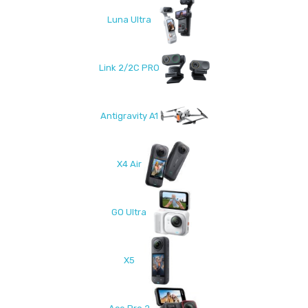
Luna Ultra
Link 2/2C PRO
Antigravity A1
X4 Air
GO Ultra
X5