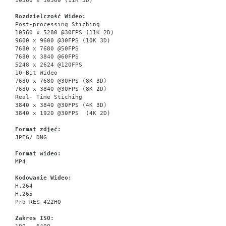
10560 x 10560 (11K 3D)
Rozdzielczość Wideo:
Post-processing Stiching
10560 x 5280 @30FPS (11K 2D)
9600 x 9600 @30FPS (10K 3D)
7680 x 7680 @50FPS
7680 x 3840 @60FPS
5248 x 2624 @120FPS
10-Bit Wideo
7680 x 7680 @30FPS (8K 3D)
7680 x 3840 @30FPS (8K 2D)
Real- Time Stiching
3840 x 3840 @30FPS (4K 3D)
3840 x 1920 @30FPS  (4K 2D)
Format zdjęć:
JPEG/ DNG
Format wideo:
MP4
Kodowanie Wideo:
H.264
H.265
Pro RES 422HQ
Zakres ISO: