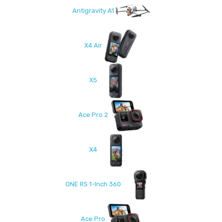
Antigravity A1
X4 Air
X5
Ace Pro 2
X4
ONE RS 1-Inch 360
Ace Pro