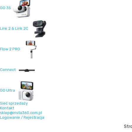
GO 3S
Link 2 & Link 2C
Flow 2 PRO
Connect
GO Ultra
Sieć sprzedaży
Kontakt
sklep@insta360.com.pl
Logowanie / Rejestracja
Str