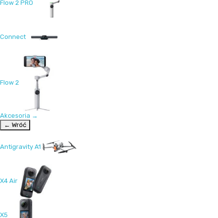
Flow 2 PRO
Connect
Flow 2
Akcesoria
→
← Wróć
Antigravity A1
X4 Air
X5