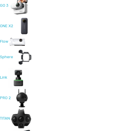
GO 3
ONE X2
Flow
Sphere
Link
PRO 2
TITAN