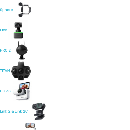
Sphere
Link
PRO 2
TITAN
GO 3S
Link 2 & Link 2C