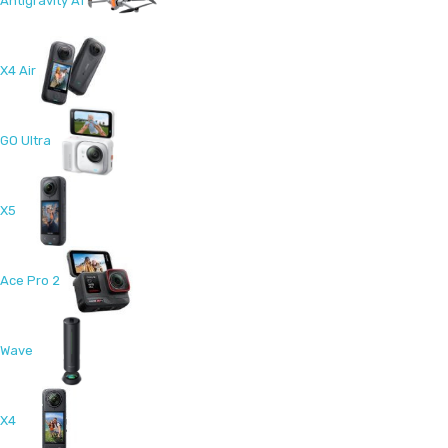
Antigravity A1
X4 Air
GO Ultra
X5
Ace Pro 2
Wave
X4