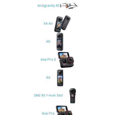
Antigravity A1
X4 Air
X5
Ace Pro 2
X4
ONE RS 1-Inch 360
Ace Pro