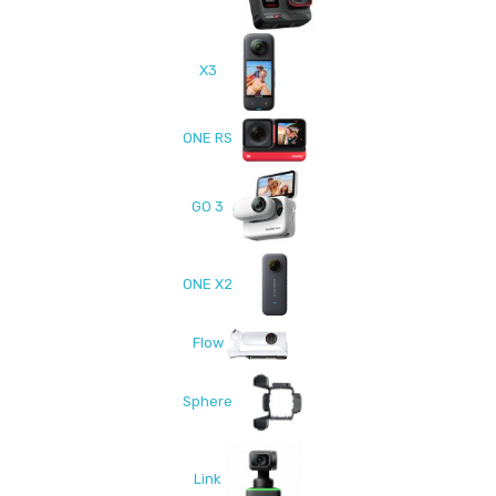
X3
ONE RS
GO 3
ONE X2
Flow
Sphere
Link