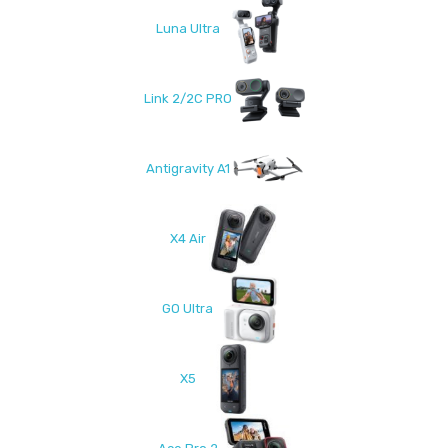
Luna Ultra
Link 2/2C PRO
Antigravity A1
X4 Air
GO Ultra
X5