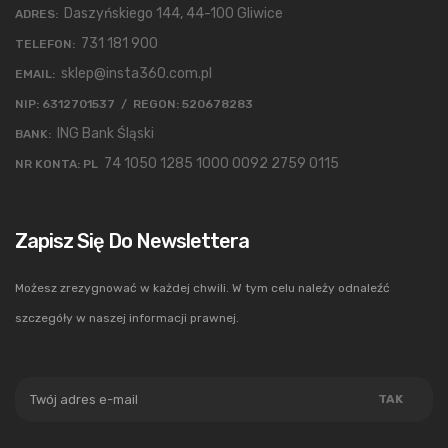
Daszyńskiego 144, 44-100 Gliwice
ADRES:
731 181 900
TELEFON:
sklep@insta360.com.pl
EMAIL:
NIP: 6312701537 / REGON: 520678283
ING Bank Śląski
BANK:
74 1050 1285 1000 0092 2759 0115
NR KONTA: PL
Zapisz Się Do Newslettera
Możesz zrezygnować w każdej chwili. W tym celu należy odnaleźć
szczegóły w naszej informacji prawnej.