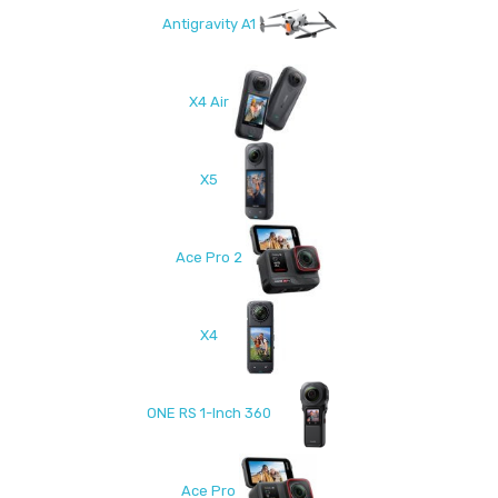
Antigravity A1
X4 Air
X5
Ace Pro 2
X4
ONE RS 1-Inch 360
Ace Pro