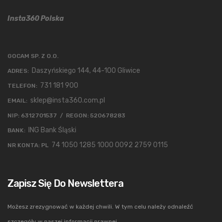
Insta360 Polska
GOCAM SP. Z O.O.
Daszyńskiego 144, 44-100 Gliwice
ADRES:
731 181 900
TELEFON:
sklep@insta360.com.pl
EMAIL:
NIP: 6312701537 / REGON: 520678283
ING Bank Śląski
BANK:
74 1050 1285 1000 0092 2759 0115
NR KONTA: PL
Zapisz Się Do Newslettera
Możesz zrezygnować w każdej chwili. W tym celu należy odnaleźć
szczegóły w naszej informacji prawnej.