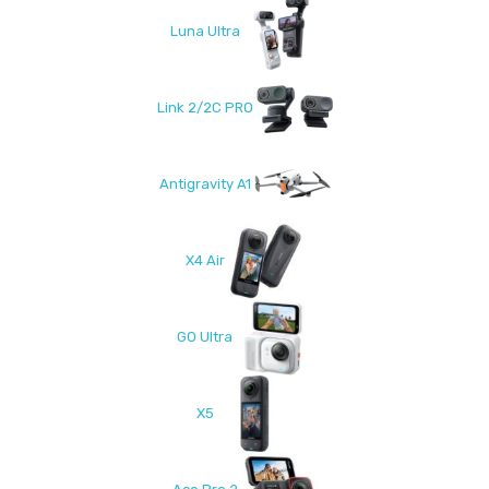
Luna Ultra
Link 2/2C PRO
Antigravity A1
X4 Air
GO Ultra
X5