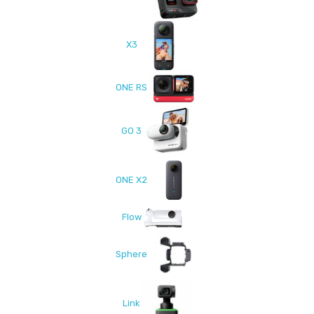
X3
ONE RS
GO 3
ONE X2
Flow
Sphere
Link