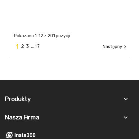
Pokazano 1-12 z 201 pozycji
1
2
3
…
17
Następny

Produkty
keyboard_arrow_down
Nasza Firma
keyboard_arrow_down