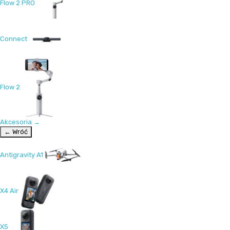
Flow 2 PRO
Connect
Flow 2
Akcesoria
→
← Wróć
Antigravity A1
X4 Air
X5