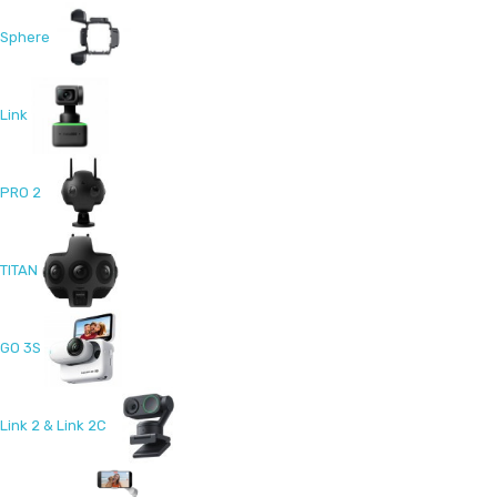
Sphere
Link
PRO 2
TITAN
GO 3S
Link 2 & Link 2C