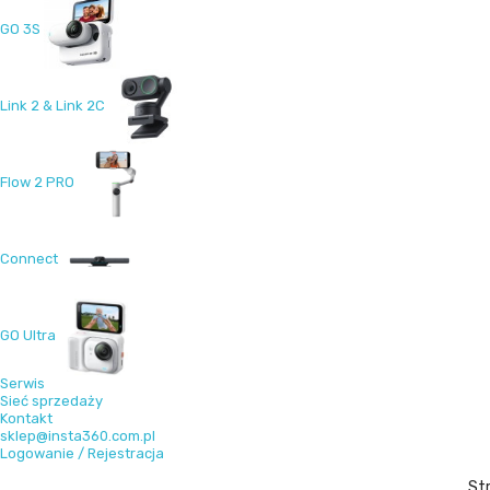
GO 3S
Link 2 & Link 2C
Flow 2 PRO
Connect
GO Ultra
Serwis
Sieć sprzedaży
Kontakt
sklep@insta360.com.pl
Logowanie / Rejestracja
St