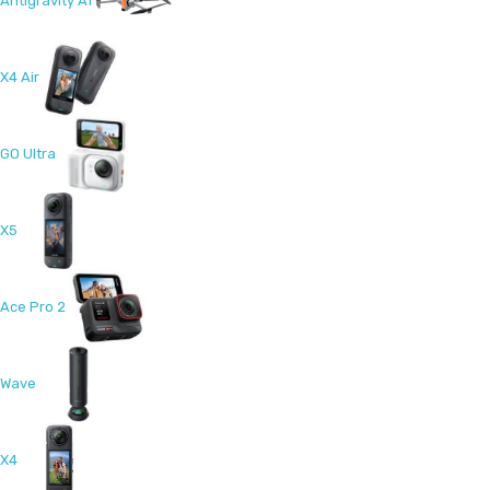
Antigravity A1
X4 Air
GO Ultra
X5
Ace Pro 2
Wave
X4