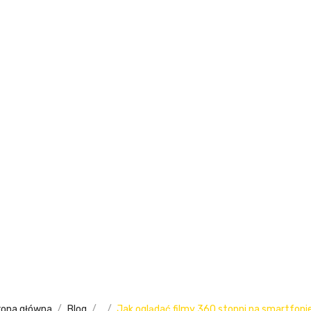
rona główna
Blog
Jak oglądać filmy 360 stopni na smartfoni