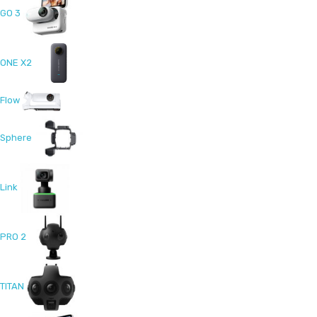
GO 3
ONE X2
Flow
Sphere
Link
PRO 2
TITAN